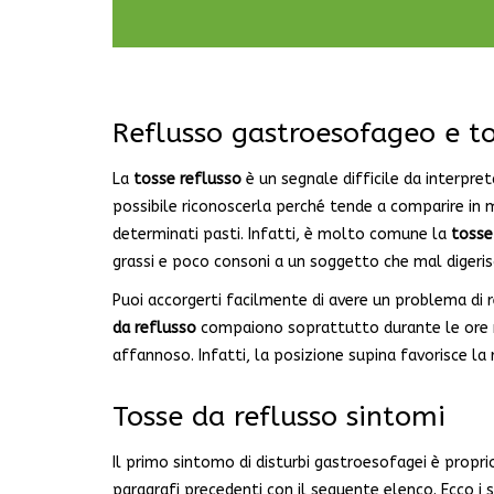
Reflusso gastroesofageo e t
La
tosse reflusso
è un segnale difficile da interpr
possibile riconoscerla perché tende a comparire in 
determinati pasti. Infatti, è molto comune la
tosse
grassi e poco consoni a un soggetto che mal digerisc
Puoi accorgerti facilmente di avere un problema di r
da reflusso
compaiono soprattutto durante le ore n
affannoso. Infatti, la posizione supina favorisce la r
Tosse da reflusso sintomi
Il primo sintomo di disturbi gastroesofagei è propri
paragrafi precedenti con il seguente elenco. Ecco i