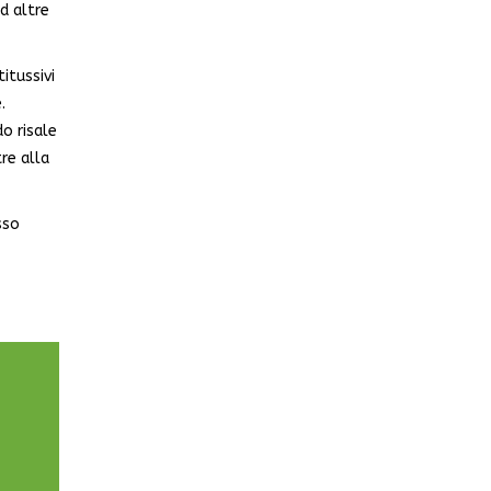
d altre
itussivi
.
do risale
tre alla
sso