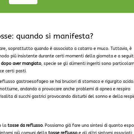
osse: quando si manifesta?
etare, soprattutto quando è associato a catarro e muco. Tuttavia, è
modo più insistente durante certi momenti della giornata e a seguit
 dopo aver mangiato
, specie se gli alimenti ingeriti sono particola
e certi pasti.
eflusso gastroesofageo se hai bruciori di stomaco e rigurgito acido.
otturne, andando a provocare anche problemi di apnea e respiro
isalita di succhi gastrici provocando disturbi del sonno e della respi
o la
tosse da reflusso
. Possiamo già fare una sintesi di quanto espo
 sintomi più comuni della
tosse reflusso
e gli altri sintomi associati: