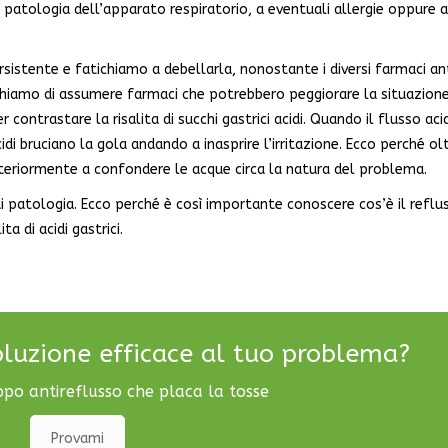
atologia dell’apparato respiratorio, a eventuali allergie oppure a
ersistente e fatichiamo a debellarla, nonostante i diversi farmaci ant
ischiamo di assumere farmaci che potrebbero peggiorare la situazione
contrastare la risalita di succhi gastrici acidi. Quando il flusso aci
cidi bruciano la gola andando a inasprire l’irritazione. Ecco perché ol
lteriormente a confondere le acque circa la natura del problema.
di patologia. Ecco perché è così importante conoscere cos’è il reflu
 di acidi gastrici.
oluzione efficace al tuo problema?
ppo antireflusso che placa la tosse
Provami