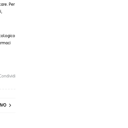
are. Per
i,
cologico
armaci
ondividi
IVO