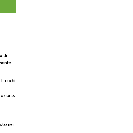
o di
rmente
 I
muchi
razione.
sto nei