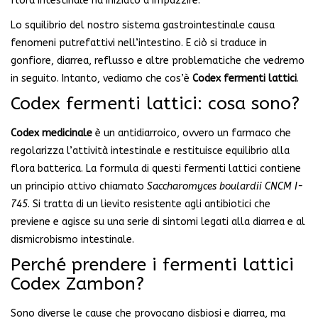
flora intestinale ha iniziato a impazzire.
Lo squilibrio del nostro sistema gastrointestinale causa
fenomeni putrefattivi nell’intestino. E ciò si traduce in
gonfiore, diarrea, reflusso e altre problematiche che vedremo
in seguito. Intanto, vediamo che cos’è
Codex fermenti lattici
.
Codex fermenti lattici: cosa sono?
Codex medicinale
è un antidiarroico, ovvero un farmaco che
regolarizza l’attività intestinale e restituisce equilibrio alla
flora batterica. La formula di questi fermenti lattici contiene
un principio attivo chiamato
Saccharomyces boulardii CNCM
I-
745
. Si tratta di un lievito resistente agli antibiotici che
previene e agisce su una serie di sintomi legati alla diarrea e al
dismicrobismo intestinale.
Perché prendere i fermenti lattici
Codex Zambon?
Sono diverse le cause che provocano disbiosi e diarrea, ma