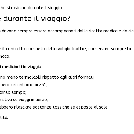
e si rovinino durante il viaggio.
 durante il viaggio?
o
devono sempre essere accompagnati dalla ricetta medica e da ci
 il controllo consueto della valigia. Inoltre, conservare sempre la
rmaco.
oi
medicinali in viaggio
:
ono meno termolabili rispetto agli altri formati;
peratura intorno ai 25°;
r tanto tempo;
 stiva se viaggi in aereo;
ebbero rilasciare sostanze tossiche se esposte al sole.
lità.