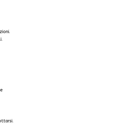
zioni.
i.
me
ttarsi.