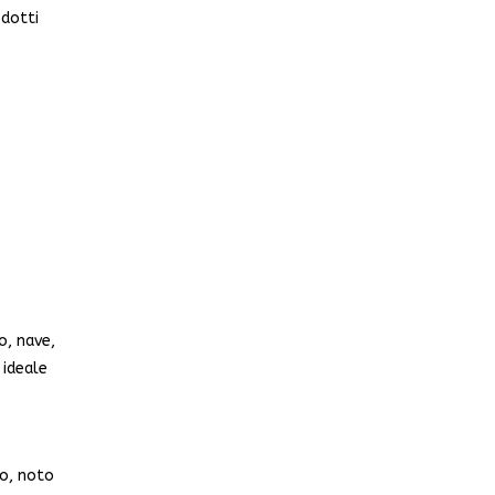
odotti
o, nave,
 ideale
ro, noto