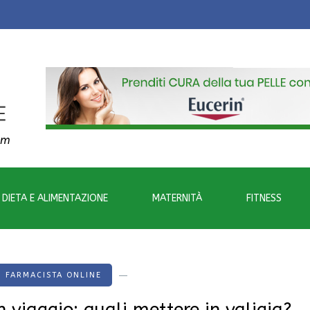
om
DIETA E ALIMENTAZIONE
MATERNITÀ
FITNESS
FARMACISTA ONLINE
 viaggio: quali mettere in valigia?