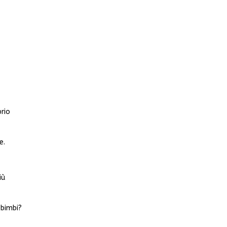
rio
e.
iù
 bimbi?