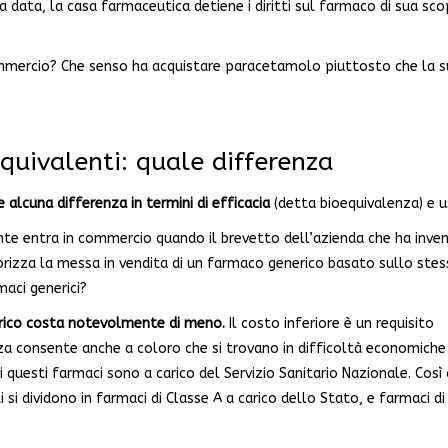
ta data, la casa farmaceutica detiene i diritti sul farmaco di sua sc
 commercio? Che senso ha acquistare paracetamolo piuttosto che la 
uivalenti: quale differenza
 alcuna differenza in termini di efficacia
(detta bioequivalenza) e u
e entra in commercio quando il brevetto dell’azienda che ha inven
torizza la messa in vendita di un farmaco generico basato sullo ste
maci generici?
rico costa notevolmente di meno.
Il costo inferiore è un requisito
a consente anche a coloro che si trovano in difficoltà economiche 
 di questi farmaci sono a carico del Servizio Sanitario Nazionale. Cos
ti si dividono in farmaci di Classe A a carico dello Stato, e farmaci di