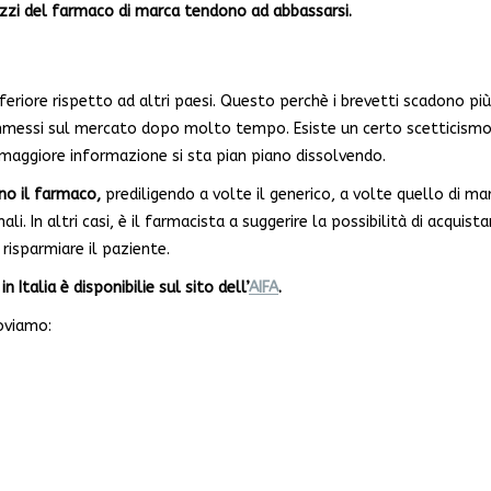
ezzi del farmaco di marca tendono ad abbassarsi.
nferiore rispetto ad altri paesi. Questo perchè i brevetti scadono più
immessi sul mercato dopo molto tempo. Esiste un certo scetticismo
maggiore informazione si sta pian piano dissolvendo.
no il farmaco,
prediligendo a volte il generico, a volte quello di mar
i. In altri casi, è il farmacista a suggerire la possibilità di acquistar
risparmiare il paziente.
 Italia è disponibilie sul sito dell’
AIFA
.
oviamo: