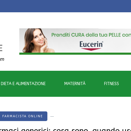
om
DIETA E ALIMENTAZIONE
MATERNITÀ
FITNESS
FARMACISTA ONLINE
rmaci generici: cosa sono, quando us