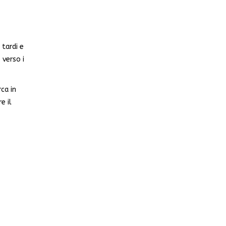
 tardi e
 verso i
ca in
e il