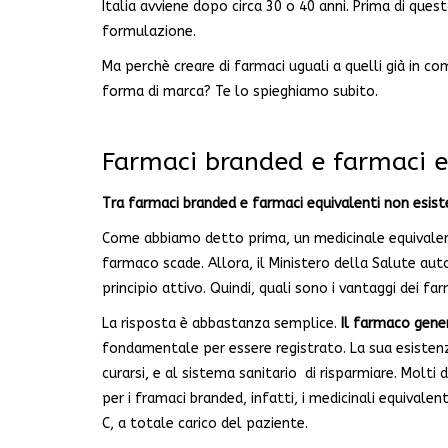
Italia avviene dopo circa 30 o 40 anni. Prima di ques
formulazione.
Ma perchè creare di farmaci uguali a quelli già in
forma di marca? Te lo spieghiamo subito.
Farmaci branded e farmaci eq
Tra farmaci branded e farmaci equivalenti non esiste
Come abbiamo detto prima, un medicinale equivalent
farmaco scade. Allora, il Ministero della Salute au
principio attivo. Quindi, quali sono i vantaggi dei far
La risposta è abbastanza semplice.
Il farmaco gene
fondamentale per essere registrato. La sua esistenz
curarsi, e al sistema sanitario di risparmiare. Molti
per i framaci branded, infatti, i medicinali equivalen
C, a totale carico del paziente.