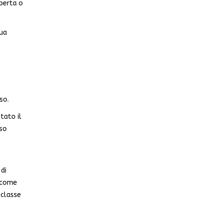
operta o
sua
so.
tato il
sso
di
ì come
 classe