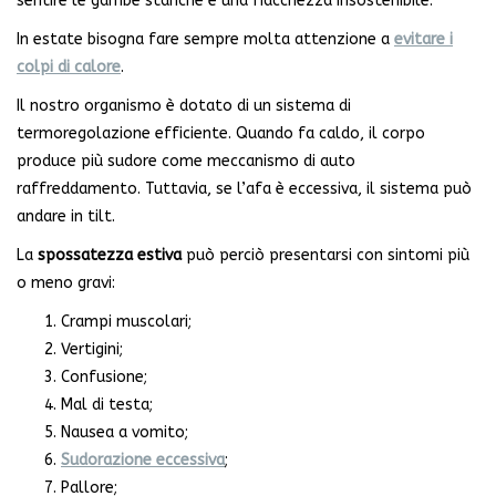
sentire le gambe stanche e una fiacchezza insostenibile.
In estate bisogna fare sempre molta attenzione a
evitare i
colpi di calore
.
Il nostro organismo è dotato di un sistema di
termoregolazione efficiente. Quando fa caldo, il corpo
produce più sudore come meccanismo di auto
raffreddamento. Tuttavia, se l’afa è eccessiva, il sistema può
andare in tilt.
La
spossatezza estiva
può perciò presentarsi con sintomi più
o meno gravi:
Crampi muscolari;
Vertigini;
Confusione;
Mal di testa;
Nausea a vomito;
Sudorazione eccessiva
;
Pallore;