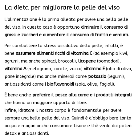
La dieta per migliorare la pelle del viso
L’alimentazione è la prima alleata per avere una bella pelle
del viso. In questo caso è opportuno
diminuire il consumo di
grassi e zuccheri e aumentare il consumo di frutta e verdura.
Per combattere lo stress ossidativo della pelle, infatti, è
bene
assumere alimenti ricchi di vitamina C
(ad esempio kiwi,
agrumi, ma anche spinaci, broccoli),
licopene
(pomodori),
vitamina A
(melograno, carote, zucca)
vitamina E
(olio di oliva,
pane integrale) ma anche minerali come
potassio
(legumi),
antiossidanti come i
bioflavonoidi
(soia, olive, fagioli).
È bene anche
preferire il pesce alla carne e i prodotti integrali
che hanno un maggiore apporto di fibre.
Infine, idratare il nostro corpo è fondamentale per avere
sempre una bella pelle del viso. Quindi è d’obbligo bere tanta
acqua e magari anche consumare tisane e thè verde dai poteri
detox e antiossidanti.